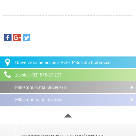
Univerzitná nemocnica AGEL Milosrdní bratia s.r.o.
zavolať: (02) 578 87-237
Milosrdní bratia Slovensko
Milosrdní bratia Rakúsko