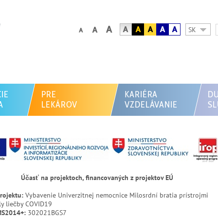
SK
IE
PRE
KARIÉRA
D
A
LEKÁROV
VZDELÁVANIE
S
Účasť na projektoch, financovaných z projektov EÚ
rojektu:
Vybavenie Univerzitnej nemocnice Milosrdní bratia prístrojmi
ly liečby COVID19
MS2014+:
302021BGS7