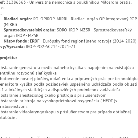
eľ:
31386563 - Univerzitná nemocnica s poliklinikou Milosrdní bratia,
. o.
:
Riadiaci orgán:
RO_OPIROP_MIRRI - Riadiaci orgán OP Integrovaný ROP
(MIRRI)
Sprostredkovateľský orgán:
SORO_IROP_MZSR - Sprostredkovateľský
orgán IROP - MZSR
Názov fondu: ERDF
- Európsky fond regionálneho rozvoja (2014-2020)
vy/Vyzvania:
IROP-PO2-SC214-2021-71
 projektu:
bstaranie generátora medicinálneho kyslíka s napojením na existujúcu
entrálnu rozvodnú sieť kyslíka
hotovenie nosnej plošiny, opláštenia a prípravných prác pre technológiu
enerátora kyslíka podľa požiadaviek úspešného uchádzača podľa oblasti
. 1 a lokálnych statických a dispozičných podmienok zadávateľa
bstaranie anesteziologického prístroja s príslušenstvom
bstaranie prístroja na vysokoprietokovú oxygenáciu ( HFOT )s
ríslušenstvom.
bstaranie videolaryngoskopu s príslušenstvom pre prípady obtiažnej
ntubácie .