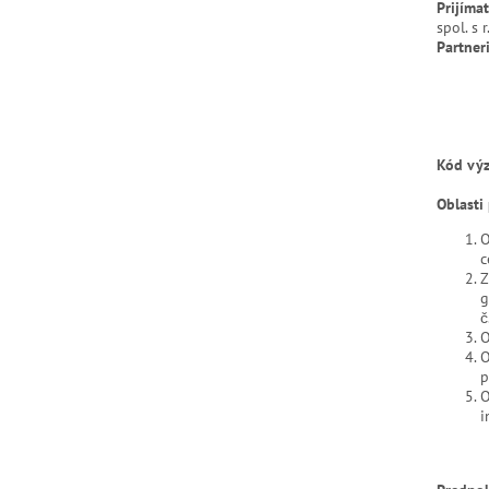
Prijímat
spol. s r
Partneri
Kód výz
Oblasti
O
c
Z
g
č
O
O
p
O
i