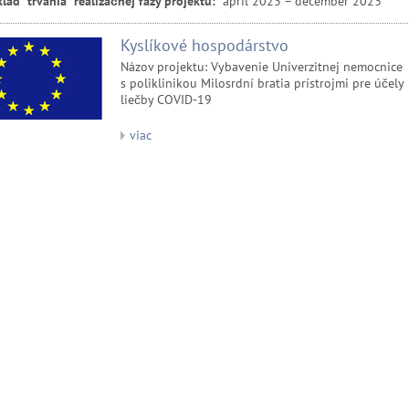
lad trvania realizačnej fázy projektu:
apríl 2023 – december 2023
Kyslíkové hospodárstvo
Názov projektu: Vybavenie Univerzitnej nemocnice
s poliklinikou Milosrdní bratia prístrojmi pre účely
liečby COVID-19
viac