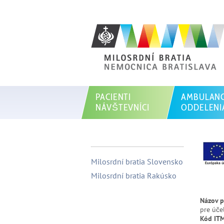
PACIENTI
AMBULANC
NÁVŠTEVNÍCI
ODDELENI
Milosrdní bratia Slovensko
Milosrdní bratia Rakúsko
Názov p
pre úče
Kód IT