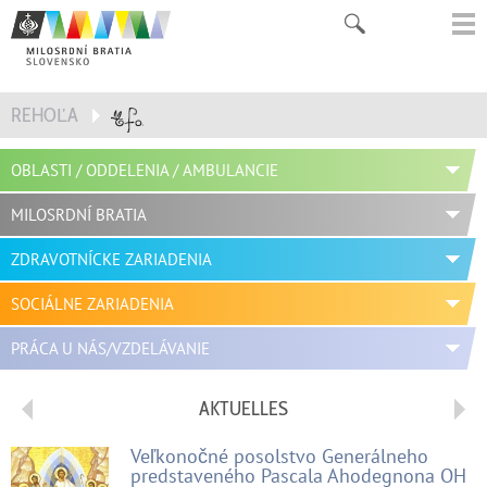
REHOĽA
OBLASTI / ODDELENIA / AMBULANCIE
MILOSRDNÍ BRATIA
ZDRAVOTNÍCKE ZARIADENIA
SOCIÁLNE ZARIADENIA
PRÁCA U NÁS/VZDELÁVANIE
AKTUELLES
Veľkonočné posolstvo Generálneho
predstaveného Pascala Ahodegnona OH