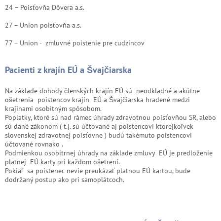
24 – Poisťovňa Dôvera a.s.
27 – Union poisťovňa a.s.
77 – Union - zmluvné poistenie pre cudzincov
Pacienti z krajín EÚ a Švajčiarska
Na základe dohody členských krajín EÚ sú neodkladné a akútne
ošetrenia poistencov krajín EÚ a Švajčiarska hradené medzi
krajinami osobitným spôsobom.
Poplatky, ktoré sú nad rámec úhrady zdravotnou poisťovňou SR, alebo
sú dané zákonom ( t.j. sú účtované aj poistencovi ktorejkoľvek
slovenskej zdravotnej poisťovne ) budú takémuto poistencovi
účtované rovnako .
Podmienkou osobitrnej úhrady na základe zmluvy EÚ je predloženie
platnej EÚ karty pri každom ošetrení.
Pokiaľ sa poistenec nevie preukázať platnou EÚ kartou, bude
dodržaný postup ako pri samoplátcoch.