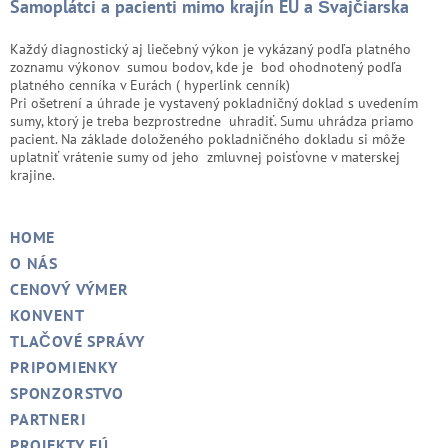
Samoplátci a pacienti mimo krajín EÚ a Švajčiarska
Každý diagnostický aj liečebný výkon je vykázaný podľa platného
zoznamu výkonov sumou bodov, kde je bod ohodnotený podľa
platného cenníka v Eurách ( hyperlink cenník)
Pri ošetrení a úhrade je vystavený pokladničný doklad s uvedením
sumy, ktorý je treba bezprostredne uhradiť. Sumu uhrádza priamo
pacient. Na základe doloženého pokladničného dokladu si môže
uplatniť vrátenie sumy od jeho zmluvnej poisťovne v materskej
krajine.
HOME
O NÁS
CENOVÝ VÝMER
KONVENT
TLAČOVÉ SPRÁVY
PRIPOMIENKY
SPONZORSTVO
PARTNERI
PROJEKTY EÚ