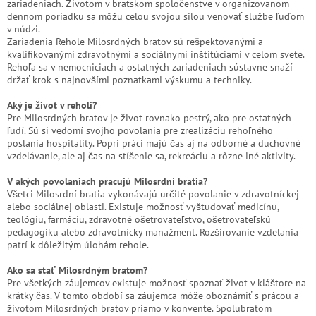
zariadeniach. Životom v bratskom spoločenstve v organizovanom
dennom poriadku sa môžu celou svojou silou venovať službe ľuďom
v núdzi.
Zariadenia Rehole Milosrdných bratov sú rešpektovanými a
kvalifikovanými zdravotnými a sociálnymi inštitúciami v celom svete.
Rehoľa sa v nemocniciach a ostatných zariadeniach sústavne snaží
držať krok s najnovšími poznatkami výskumu a techniky.
Aký je život v reholi?
Pre Milosrdných bratov je život rovnako pestrý, ako pre ostatných
ľudí. Sú si vedomí svojho povolania pre zrealizáciu rehoľného
poslania hospitality. Popri práci majú čas aj na odborné a duchovné
vzdelávanie, ale aj čas na stíšenie sa, rekreáciu a rôzne iné aktivity.
V akých povolaniach pracujú Milosrdní bratia?
Všetci Milosrdní bratia vykonávajú určité povolanie v zdravotníckej
alebo sociálnej oblasti. Existuje možnosť vyštudovať medicínu,
teológiu, farmáciu, zdravotné ošetrovateľstvo, ošetrovateľskú
pedagogiku alebo zdravotnícky manažment. Rozširovanie vzdelania
patrí k dôležitým úlohám rehole.
Ako sa stať Milosrdným bratom?
Pre všetkých záujemcov existuje možnosť spoznať život v kláštore na
krátky čas. V tomto období sa záujemca môže oboznámiť s prácou a
životom Milosrdných bratov priamo v konvente. Spolubratom