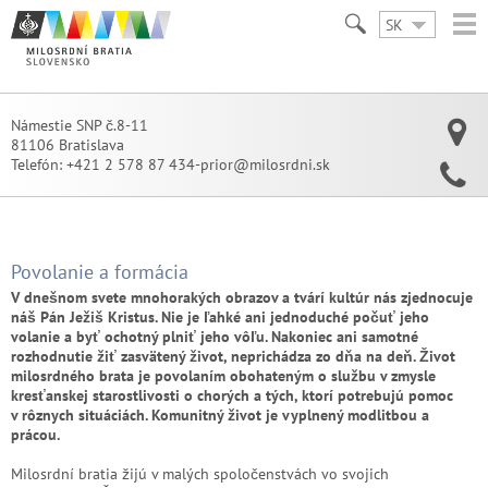
SK
Námestie SNP č.8-11
81106 Bratislava
Telefón:
+421 2 578 87 434-prior@milosrdni.sk
Povolanie a formácia
V dnešnom svete mnohorakých obrazov a tvárí kultúr nás zjednocuje
náš Pán Ježiš Kristus. Nie je ľahké ani jednoduché počuť jeho
volanie a byť ochotný plniť jeho vôľu. Nakoniec ani samotné
rozhodnutie žiť zasvätený život, neprichádza zo dňa na deň. Život
milosrdného brata je povolaním obohateným o službu v zmysle
kresťanskej starostlivosti o chorých a tých, ktorí potrebujú pomoc
v rôznych situáciách. Komunitný život je vyplnený modlitbou a
prácou.
Milosrdní bratia žijú v malých spoločenstvách vo svojich