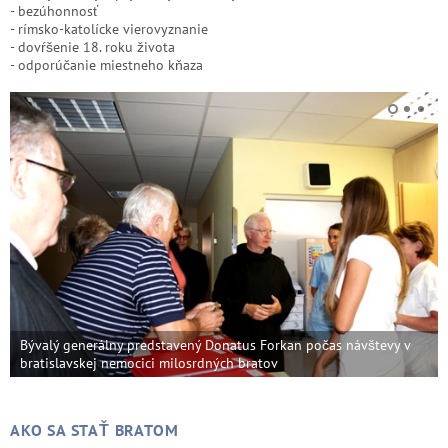
- bezúhonnosť
- rímsko-katolícke vierovyznanie
- dovŕšenie 18. roku života
- odporúčanie miestneho kňaza
Bývalý generálny predstavený Donatus Forkan počas návštevy v
bratislavskej nemocici milosrdných bratov
AKO SA STAŤ BRATOM