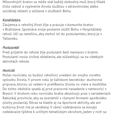
Milosrdných bratov sa môže stať každý slobodný muž, ktorý hľadá
čistú radosť a vyplnenie života službou v zdravotníckej alebo
sociálnej oblasti a súčasne v službách Bohu.
Kandidatúra
Záujemca o rehoľný život žije a pracuje v komunite bratov
v Bratislave. Spoznáva svoje poslanie slúžiť Bohu v Hospitálskej
reholi. Učí sa nemčinu, aby mohol ísť do postulantátu, ktorý je v
Taliansku.
Postulantát
Pred prijatím do rehole žije postulant šesť mesiacov s bratmi.
Postulanti nosia civilné oblečenie, ale zúčastňujú sa na všetkých
aktivitách rehole.
Noviciát
Počas noviciátu sú budúci rehoľníci uvedení do svojho nového
spôsobu života. V prvom roku je ťažiskom teoreticko- duchovná
príprava, ktorou sú vedení k prehĺbeniu života vo viere a modlitbe.
Do tohto obdobia spadá aj prvé pracovné nasadenie v nemocnici v
Brescii. V druhom roku noviciátu bratia absolvujú prax v zariadeniach
Rakúskej provincie, aby sa zoznámili s rôznymi formami apoštolátu
(úlohy poslania). Dôraz sa kladie aj na športové aktivity, ale ani
kultúrny život nie je ukrátený. V rámci vzdelávania sa konajú
vzdelávacie týždne k určitým tematickým okruhom, jeden z nich sa