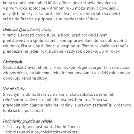
koná v dome generálnej kúrie v Ríme. Novici trávia dovolenku
v prvom roku spoločne, v druhom roku môžu stráviť dovolenku
u svojich blízkych. Na posledné dva mesiace noviciátu sa novici
vrátia do Brescie a pripravujú sa na zloženie sľubov.
Dočasné (jednoduché) sľuby
V rámci slávnosti novic sľubuje Bohu pred provinciálnym
predstaveným a spolubratmi a spolupracovníkmi domu dobrovoľnú
chudobu, čistotu, poslušnosť a hospitalitu. Týmto sa viaže na rehoľu
predbežne na jeden rok, sľuby sa každý rok obnovujú 3-9 rokov.
Školastikát
Školastikát trávia rehoľníci v nemeckom Regensburgu. Tam sa naučia
zdravotnému, sociálnemu alebo inému povolaniu a každý rok nanovo
obnovujú rehoľné sľuby.
Večné sľuby
S večnými sľubmi, ktoré sú na konci školastikátu, sa rehoľník
celoživotne viaže na rehoľu Milosrdných bratov. Stáva sa
právoplatným členom rehoľnej rodiny s právom zastávať ju v rôznych
funkciách a poslaniach.
Podmienky prijatia do rehole
- láska a pripravenosť na službu blížnemu
- dobrý telesný a psychický zdravotný stav