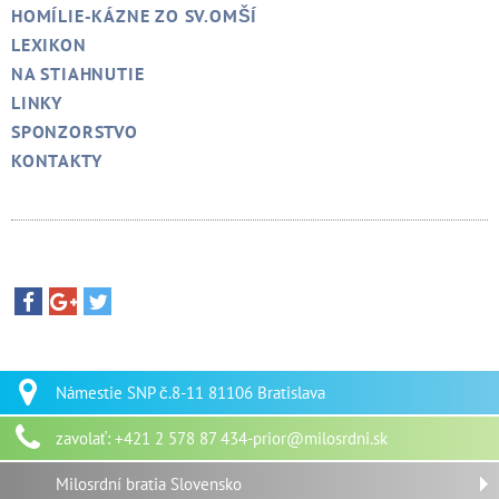
HOMÍLIE-KÁZNE ZO SV.OMŠÍ
LEXIKON
NA STIAHNUTIE
LINKY
SPONZORSTVO
KONTAKTY
Námestie SNP č.8-11 81106 Bratislava
zavolať: +421 2 578 87 434-prior@milosrdni.sk
Milosrdní bratia Slovensko