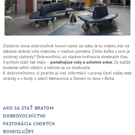
Zloženie slova dobrovoľník hovorí samo za seba. Je to niekto, kto na
základe dobrej vôle niekomu v niečom pomáha. Cítite, koľko v tom je
osobnej slobody? Dobrovoľníci, sú vlastne hrdinovia dnešných čias.
A pritom stačí tak málo –
pomáhajúce ruky a ochotné srdce
. Za každé
budeme veľmi vďační a tešíme sa na stretnutie.
K dobrovoľníctvu si pozrite aj viac informácií v pravej časti našej web
stránky a v ľavej, v sekcii Nemocnica a Domov sv. Jána z Boha.
AKO SA STAŤ BRATOM
DOBROVOĽNÍCTVO
PASTORÁCIA CHORÝCH
BOHOSLUŽBY