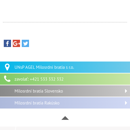
UNsP AGEL Milosrdní bratia s r.o.
zavolať: +421 533 332 332
Milosrdní bratia Slovensko
Milosrdní bratia Rakúsko