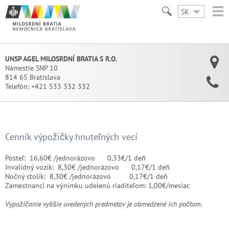
SK
UNSP AGEL MILOSRDNÍ BRATIA S R.O.
Námestie SNP 10
814 65 Bratislava
Telefón:
+421 533 332 332
Cenník výpožičky hnuteľných vecí
Posteľ: 16,60€ /jednorázovo 0,33€/1 deň
Invalidný vozík: 8,30€ /jednorázovo 0,17€/1 deň
Nočný stolík:
8,30€ /jednorázovo
0,17€/1 deň
Zamestnanci na výnimku udelenú riaditeľom: 1,00€/mesiac
Vypožičanie vyššie uvedených predmetov je obmedzené ich počtom.