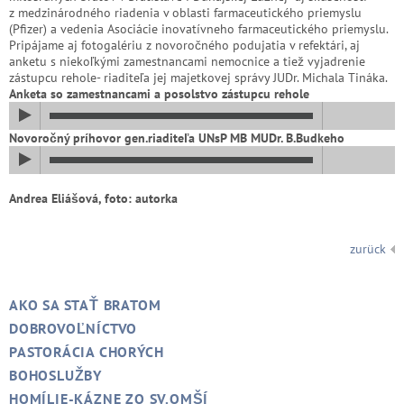
z medzinárodného riadenia v oblasti farmaceutického priemyslu
(Pfizer) a vedenia Asociácie inovatívneho farmaceutického priemyslu.
Pripájame aj fotogalériu z novoročného podujatia v refektári, aj
anketu s niekoľkými zamestnancami nemocnice a tiež vyjadrenie
zástupcu rehole- riaditeľa jej majetkovej správy JUDr. Michala Tináka.
Anketa so zamestnancami a posolstvo zástupcu rehole
Novoročný príhovor gen.riaditeľa UNsP MB MUDr. B.Budkeho
Andrea Eliášová, foto: autorka
zurück
AKO SA STAŤ BRATOM
DOBROVOĽNÍCTVO
PASTORÁCIA CHORÝCH
BOHOSLUŽBY
HOMÍLIE-KÁZNE ZO SV.OMŠÍ