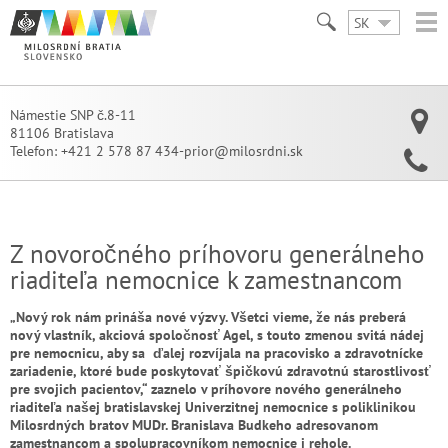
SK
Námestie SNP č.8-11
81106 Bratislava
Telefon:
+421 2 578 87 434-prior@milosrdni.sk
Z novoročného príhovoru generálneho
riaditeľa nemocnice k zamestnancom
„Nový rok nám prináša nové výzvy. Všetci vieme, že nás preberá
nový vlastník, akciová spoločnosť Agel, s touto zmenou svitá nádej
pre nemocnicu, aby sa ďalej rozvíjala na pracovisko a zdravotnícke
zariadenie, ktoré bude poskytovať špičkovú zdravotnú starostlivosť
pre svojich pacientov,“ zaznelo v príhovore nového generálneho
riaditeľa našej bratislavskej Univerzitnej nemocnice s poliklinikou
Milosrdných bratov MUDr. Branislava Budkeho adresovanom
zamestnancom a spolupracovníkom nemocnice i rehole.