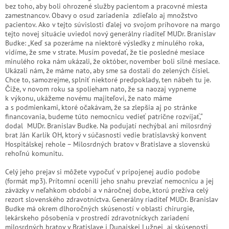
bez toho, aby boli ohrozené služby pacientom a pracovné miesta
zamestnancov. Obavy o osud zariadenia zdieľalo aj množstvo
pacientov. Ako v tejto súvislosti ďalej vo svojom príhovore na margo
tejto novej situácie uviedol nový generálny riaditeľ MUDr. Branislav
Budke: „Keď sa pozeráme na niektoré výsledky z minulého roka,
vidíme, že sme v strate. Musím povedať, že tie posledné mesiace
minulého roka nám ukázali, že október, november boli silné mesiace.
Ukázali nám, že máme nato, aby sme sa dostali do zelených čísiel.
Chce to, samozrejme, splniť niektoré predpoklady, ten nábeh tu je.
Čiže, v novom roku sa spolieham nato, že sa naozaj vypneme
k výkonu, ukážeme novému majiteľovi, že nato máme
a s podmienkami, ktoré očakávam, že sa zlepšia aj po stránke
financovania, budeme túto nemocnicu vedieť patrične rozvíjať,“
dodal MUDr. Branislav Budke. Na podujatí nechýbal ani milosrdný
brat Ján Karlík OH, ktorý v súčasnosti vedie bratislavský konvent
Hospitálskej rehole – Milosrdných bratov v Bratislave a slovenskú
rehoľnú komunitu.
Celý jeho prejav si môžete vypočuť v pripojenej audio podobe
(formát mp3). Prítomní ocenili jeho snahu prevziať nemocnicu a jej
záväzky v neľahkom období a v náročnej dobe, ktorú prežíva celý
rezort slovenského zdravotníctva. Generálny riaditeľ MUDr. Branislav
Budke má okrem dlhoročných skúseností v oblasti chirurgie,
lekárskeho pôsobenia v prostredí zdravotníckych zariadení
milosrdných bratov v Bratislave i Dunajskej Lužnej aj skúsenosti