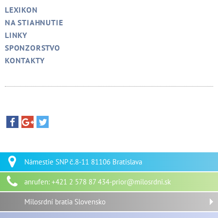
LEXIKON
NA STIAHNUTIE
LINKY
SPONZORSTVO
KONTAKTY
Námestie SNP č.8-11 81106 Bratislava
anrufen: +421 2 578 87 434-prior@milosrdni.sk
Milosrdní bratia Slovensko