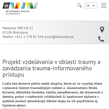
SK
Námestie SNP č.8-11
81106 Bratislava
Telefon:
+421 2 578 87 434-prior@milosrdni.sk
Projekt vzdelávania v oblasti traumy a
zavádzania trauma-informovaného
prístupu
Ľudia bez domova patria medzi skupiny, ktoré sú vo vysokej miere
vystavené rôznym traumatickým rizikám a skúsenostiam. Strata
bývania, dlhodobá chudoba, násilie, zanedbávanie, zlé skúsenosti z
detstva, pobyt v niektorých inštitúciách či opakované zlyhania v
systéme pomoci zanechávajú hlboké stopy na ich psychickom aj
fyzickom zdraví.