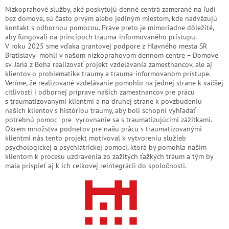
Nízkoprahové služby, aké poskytujú denné centrá zamerané na ľudí
bez domova, sú často prvým alebo jediným miestom, kde nadväzujú
kontakt s odbornou pomocou. Práve preto je mimoriadne dôležité,
aby fungovali na princípoch trauma-informovaného prístupu.
V roku 2025 sme vďaka grantovej podpore z Hlavného mesta SR
Bratislavy mohli v našom nízkoprahovom dennom centre – Domove
sv. Jána z Boha realizovať projekt vzdelávania zamestnancov, ale aj
klientov o problematike traumy a trauma-informovanom prístupe.
Veríme, že realizované vzdelávanie pomohlo na jednej strane k väčšej
citlivosti i odbornej príprave našich zamestnancov pre prácu
s traumatizovanými klientmi a na druhej strane k povzbudeniu
našich klientov s históriou traumy, aby boli schopní vyhľadať
potrebnú pomoc pre vyrovnanie sa s traumatizujúcimi zážitkami.
Okrem množstva podnetov pre našu prácu s traumatizovanými
klientmi nás tento projekt motivoval k vytvoreniu služieb
psychologickej a psychiatrickej pomoci, ktorá by pomohla našim
klientom k procesu uzdravenia zo zažitých ťažkých tráum a tým by
mala prispieť aj k ich celkovej reintegrácii do spoločnosti.