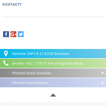
KONTAKTY
Námestie SNP č.8-11 81106 Bratislava
anrufen: +421 2 578 87 434-prior@milosrdni.sk
Milosrdní bratia Slovensko
Milosrdní bratia Rakúsko