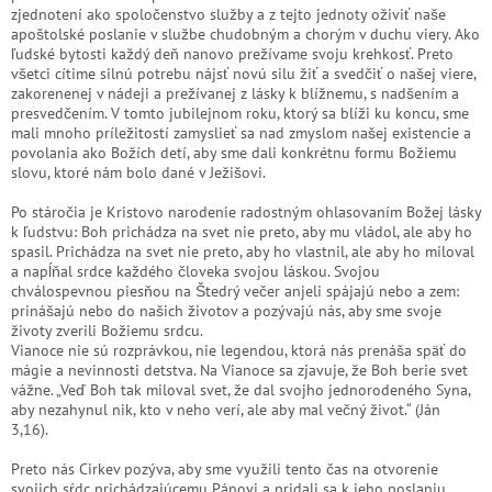
zjednotení ako spoločenstvo služby a z tejto jednoty oživiť naše
apoštolské poslanie v službe chudobným a chorým v duchu viery. Ako
ľudské bytosti každý deň nanovo prežívame svoju krehkosť. Preto
všetci cítime silnú potrebu nájsť novú silu žiť a svedčiť o našej viere,
zakorenenej v nádeji a prežívanej z lásky k blížnemu, s nadšením a
presvedčením. V tomto jubilejnom roku, ktorý sa blíži ku koncu, sme
mali mnoho príležitostí zamyslieť sa nad zmyslom našej existencie a
povolania ako Božích detí, aby sme dali konkrétnu formu Božiemu
slovu, ktoré nám bolo dané v Ježišovi.
Po stáročia je Kristovo narodenie radostným ohlasovaním Božej lásky
k ľudstvu: Boh prichádza na svet nie preto, aby mu vládol, ale aby ho
spasil. Prichádza na svet nie preto, aby ho vlastnil, ale aby ho miloval
a napĺňal srdce každého človeka svojou láskou. Svojou
chválospevnou piesňou na Štedrý večer anjeli spájajú nebo a zem:
prinášajú nebo do našich životov a pozývajú nás, aby sme svoje
životy zverili Božiemu srdcu.
Vianoce nie sú rozprávkou, nie legendou, ktorá nás prenáša späť do
mágie a nevinnosti detstva. Na Vianoce sa zjavuje, že Boh berie svet
vážne. „Veď Boh tak miloval svet, že dal svojho jednorodeného Syna,
aby nezahynul nik, kto v neho verí, ale aby mal večný život.“ (Ján
3,16).
Preto nás Cirkev pozýva, aby sme využili tento čas na otvorenie
svojich sŕdc prichádzajúcemu Pánovi a pridali sa k jeho poslaniu