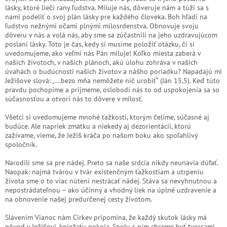
lásky, ktoré lieči rany ľudstva. Miluje nás, dôveruje nám a túži sa s
nami podeliť o svoj plán lásky pre každého človeka. Boh hľadí na
ľudstvo nežnými očami plnými milosrdenstva. Obnovuje svoju
dôveru v nás a volá nás, aby sme sa zúčastnili na jeho uzdravujúcom
poslaní lásky. Toto je čas, kedy si musíme položiť otázku, či si
uvedomujeme, ako veľmi nás Pán miluje! Koľko miesta zaberá v
našich životoch, v našich plánoch, akú úlohu zohráva v našich
úvahách o budúcnosti našich životov a nášho poriadku? Napadajú mi
Ježišove slová: „...bezo mňa nemôžete nič urobiť“ (Ján 15,5). Keď túto
pravdu pochopíme a prijmeme, oslobodí nás to od uspokojenia sa so
súčasnosťou a otvorí nás to dôvere v milosť.
Všetci si uvedomujeme mnohé ťažkosti, ktorým čelíme, súčasné aj
budúce. Ale napriek zmätku a niekedy aj dezorientácii, ktorú
zažívame, vieme, že Ježiš kráča po našom boku ako spoľahlivý
spoločník.
Narodili sme sa pre nádej. Preto sa naše srdcia nikdy neunavia dúfať.
Naopak: najmä tvárou v tvár existenčným ťažkostiam a utrpeniu
života sme o to viac nútení nestrácať nádej. Stáva sa nevyhnutnou a
nepostrádateľnou – ako účinný a vhodný liek na úplné uzdravenie a
na obnovenie našej predurčenej cesty životom.
Slávením Vianoc nám Cirkev pripomína, že každý skutok lásky má
pôvod v Ježišovi, kniežaťu pokoja. Spolu s ním chceme byť tvorcami