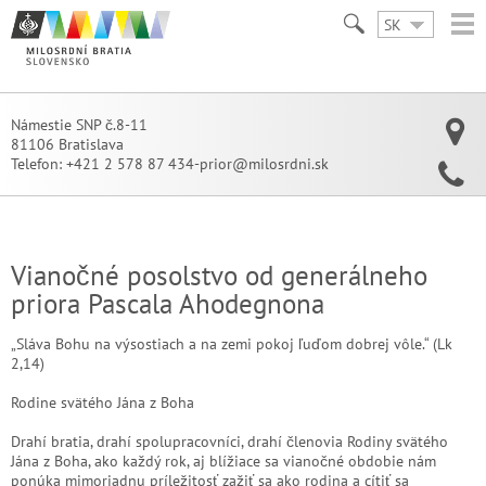
SK
Námestie SNP č.8-11
81106 Bratislava
Telefon:
+421 2 578 87 434-prior@milosrdni.sk
Vianočné posolstvo od generálneho
priora Pascala Ahodegnona
„Sláva Bohu na výsostiach a na zemi pokoj ľuďom dobrej vôle.“ (Lk
2,14)
Rodine svätého Jána z Boha
Drahí bratia, drahí spolupracovníci, drahí členovia Rodiny svätého
Jána z Boha, ako každý rok, aj blížiace sa vianočné obdobie nám
ponúka mimoriadnu príležitosť zažiť sa ako rodina a cítiť sa