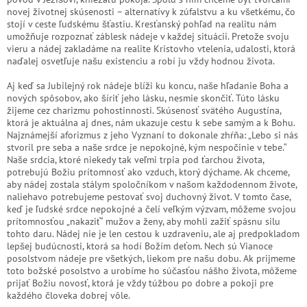
novej životnej skúsenosti – alternatívy k zúfalstvu a ku všetkému, čo
stojí v ceste ľudskému šťastiu. Kresťanský pohľad na realitu nám
umožňuje rozpoznať záblesk nádeje v každej situácii. Pretože svoju
vieru a nádej zakladáme na realite Kristovho vtelenia, udalosti, ktorá
naďalej osvetľuje našu existenciu a robí ju vždy hodnou života.
Aj keď sa Jubilejný rok nádeje blíži ku koncu, naše hľadanie Boha a
nových spôsobov, ako šíriť jeho lásku, nesmie skončiť. Túto lásku
žijeme cez charizmu pohostinnosti. Skúsenosť svätého Augustína,
ktorá je aktuálna aj dnes, nám ukazuje cestu k sebe samým a k Bohu.
Najznámejší aforizmus z jeho Vyznaní to dokonale zhŕňa: „Lebo si nás
stvoril pre seba a naše srdce je nepokojné, kým nespočinie v tebe.“
Naše srdcia, ktoré niekedy tak veľmi trpia pod ťarchou života,
potrebujú Božiu prítomnosť ako vzduch, ktorý dýchame. Ak chceme,
aby nádej zostala stálym spoločníkom v našom každodennom živote,
naliehavo potrebujeme pestovať svoj duchovný život. V tomto čase,
keď je ľudské srdce nepokojné a čelí veľkým výzvam, môžeme svojou
prítomnosťou „nakaziť“ mužov a ženy, aby mohli zažiť spásnu silu
tohto daru. Nádej nie je len cestou k uzdraveniu, ale aj predpokladom
lepšej budúcnosti, ktorá sa hodí Božím deťom. Nech sú Vianoce
posolstvom nádeje pre všetkých, liekom pre našu dobu. Ak prijmeme
toto božské posolstvo a urobíme ho súčasťou nášho života, môžeme
prijať Božiu novosť, ktorá je vždy túžbou po dobre a pokoji pre
každého človeka dobrej vôle.