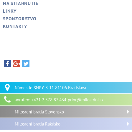
NA STIAHNUTIE
LINKY
SPONZORSTVO
KONTAKTY
Námestie SNP č.8-11 81106 Bratislava
anrufen: +421 2 578 87 434-prior@milosrdni.sk
Milosrdní bratia Slovensko
Milosrdní bratia Rakúsko