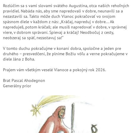
Rozlúčim sa s vami slovami svätého Augustína, otca naších rehoľných
pravidiel. Nabáda nás, aby sme napredovali v dobre, neunavili sa a
nezastavili sa. Takto môže duch Vianoc pokračovať vo svojom
spásnom diele v každom z nás: „Kráčaj, napreduj v dobre... Ak
napreduješ, potom kráčaš; ale musíš napredovať v dobre, v správnej
viere, v dobrom správaní. Spievaj a kráčaj! Neodbočuj z cesty,
neobzeraj sa späť, nezastavuj sa!“
V tomto duchu pokračujme v konaní dobra, spoločne a jeden pre
druhého – presvedčení, že plníme Božiu vôľu a verne pokračujeme v
diele Jána z Boha.
Prajem vám všetkým veselé Vianoce a pokojný rok 2026.
Brat Pascal Ahodegnon
Generálny prior