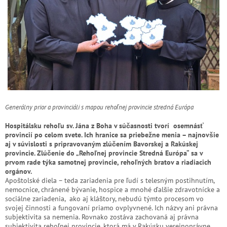
Generálny prior a provinciáli s mapou rehoľnej provincie stredná Európa
Hospitálsku rehoľu sv. Jána z Boha v súčasnosti tvorí osemnásť
provincií po celom svete. Ich hranice sa priebežne menia – najnovšie
aj v súvislosti s pripravovaným zlúčením Bavorskej a Rakúskej
provincie. Zlúčenie do „Rehoľnej provincie Stredná Európa“ sa v
prvom rade týka samotnej provincie, rehoľných bratov a riadiacich
orgánov.
Apoštolské diela – teda zariadenia pre ľudí s telesným postihnutím,
nemocnice, chránené bývanie, hospice a mnohé ďalšie zdravotnícke a
sociálne zariadenia, ako aj kláštory, nebudú týmto procesom vo
svojej činnosti a fungovaní priamo ovplyvnené. Ich názvy ani právna
subjektivita sa nemenia. Rovnako zostáva zachovaná aj právna
subjektivita rehoľnej provincie, ktorá má v Rakúsku verejnoprávne