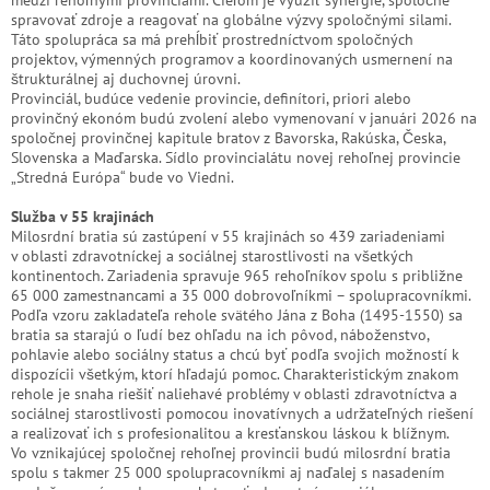
medzi rehoľnými provinciami. Cieľom je využiť synergie, spoločne
spravovať zdroje a reagovať na globálne výzvy spoločnými silami.
Táto spolupráca sa má prehĺbiť prostredníctvom spoločných
projektov, výmenných programov a koordinovaných usmernení na
štrukturálnej aj duchovnej úrovni.
Provinciál, budúce vedenie provincie, definítori, priori alebo
provinčný ekonóm budú zvolení alebo vymenovaní v januári 2026 na
spoločnej provinčnej kapitule bratov z Bavorska, Rakúska, Česka,
Slovenska a Maďarska. Sídlo provincialátu novej rehoľnej provincie
„Stredná Európa“ bude vo Viedni.
Služba v 55 krajinách
Milosrdní bratia sú zastúpení v 55 krajinách so 439 zariadeniami
v oblasti zdravotníckej a sociálnej starostlivosti na všetkých
kontinentoch. Zariadenia spravuje 965 rehoľníkov spolu s približne
65 000 zamestnancami a 35 000 dobrovoľníkmi – spolupracovníkmi.
Podľa vzoru zakladateľa rehole svätého Jána z Boha (1495-1550) sa
bratia sa starajú o ľudí bez ohľadu na ich pôvod, náboženstvo,
pohlavie alebo sociálny status a chcú byť podľa svojich možností k
dispozícii všetkým, ktorí hľadajú pomoc. Charakteristickým znakom
rehole je snaha riešiť naliehavé problémy v oblasti zdravotníctva a
sociálnej starostlivosti pomocou inovatívnych a udržateľných riešení
a realizovať ich s profesionalitou a kresťanskou láskou k blížnym.
Vo vznikajúcej spoločnej rehoľnej provincii budú milosrdní bratia
spolu s takmer 25 000 spolupracovníkmi aj naďalej s nasadením