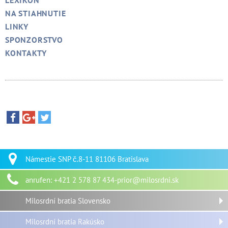
LEXIKON
NA STIAHNUTIE
LINKY
SPONZORSTVO
KONTAKTY
Námestie SNP č.8-11 81106 Bratislava
anrufen: +421 2 578 87 434-prior@milosrdni.sk
Milosrdní bratia Slovensko
Milosrdní bratia Rakúsko