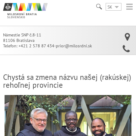
SK
Námestie SNP č.8-11
81106 Bratislava
Telefon:
+421 2 578 87 434-prior@milosrdni.sk
Chystá sa zmena názvu našej (rakúskej)
rehoľnej provincie