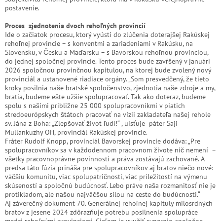
postavenie.
Proces zjednotenia dvoch rehoľných provincií
Ide o začiatok procesu, ktorý vyústi do zlúčenia doterajšej Rakúskej
rehoľnej provincie – s konventmi a zariadeniami v Rakúsku, na
Slovensku, v Česku a Maďarsku – s Bavorskou rehoľnou provinciou,
do jednej spoločnej provincie. Tento proces bude zavŕšený v januári
2026 spoločnou provinčnou kapitulou, na ktorej bude zvolený nový
provinciál a ustanovené riadiace orgány. „Som presvedčený, že tieto
kroky posilnia naše bratské spoločenstvo, zjednotia naše zdroje a my,
bratia, budeme ešte užšie spolupracovať. Tak ako doteraz, budeme
spolu s našimi približne 25 000 spolupracovníkmi v piatich
stredoeurópskych štátoch pracovať na vízii zakladateľa našej rehole
sv. Jána z Boha: „Zlepšovať život ľudí!“ , uisťuje páter Saji
Mullankuzhy OH, provinciál Rakúskej provincie.
Fráter Rudolf Knopp, provinciál Bavorskej provincie dodáva: „Pre
spolupracovníkov sa v každodennom pracovnom živote nič nemení –
všetky pracovnoprávne povinnosti a práva zostávajú zachované. A
predsa táto fúzia prináša pre spolupracovníkov aj bratov niečo nové:
väčšiu komunitu, viac spolupatričnosti, viac príležitostí na výmenu
skúseností a spoločnú budúcnosť. Lebo práve naša rozmanitosť nie je
protikladom, ale našou najväčšou silou na ceste do budúcnosti.“
Aj záverečný dokument 70. Generálnej rehoľnej kapituly milosrdných
bratov z jesene 2024 zdôrazňuje potrebu posilnenia spolupráce