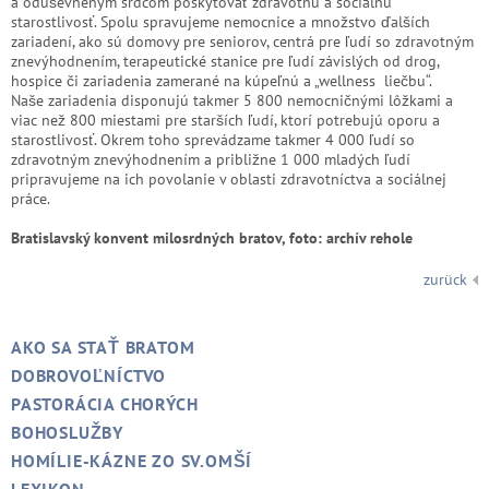
a oduševneným srdcom poskytovať zdravotnú a sociálnu
starostlivosť. Spolu spravujeme nemocnice a množstvo ďalších
zariadení, ako sú domovy pre seniorov, centrá pre ľudí so zdravotným
znevýhodnením, terapeutické stanice pre ľudí závislých od drog,
hospice či zariadenia zamerané na kúpeľnú a „wellness liečbu“.
Naše zariadenia disponujú takmer 5 800 nemocničnými lôžkami a
viac než 800 miestami pre starších ľudí, ktorí potrebujú oporu a
starostlivosť. Okrem toho sprevádzame takmer 4 000 ľudí so
zdravotným znevýhodnením a približne 1 000 mladých ľudí
pripravujeme na ich povolanie v oblasti zdravotníctva a sociálnej
práce.
Bratislavský konvent milosrdných bratov, foto: archív rehole
zurück
AKO SA STAŤ BRATOM
DOBROVOĽNÍCTVO
PASTORÁCIA CHORÝCH
BOHOSLUŽBY
HOMÍLIE-KÁZNE ZO SV.OMŠÍ