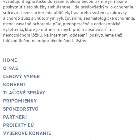
vyžadujú diagnostické doriešenie, alebo liečbu, ak nie je možné
poskytnúť tieto služby ambulantne. Ide predovšetkým o ochorenia
srdcovo cievne, ochorenia obličiek, tráviaceho systému, cukrovky
a chorôb žliaz s vnútorným vylučovaním, reumatologické ochorenia,
menej závažné ochorenia pľúc, predoperačné a endoskopické
vyšetrenia, ktoré je nutné z rôznych príčin absolvovať na
nemocničnom lôžku. Na internom oddelení poskytujeme tiež
infúznu liečbu na odporučenie špecialistov.
HOME
O NÁS
CENOVÝ VÝMER
KONVENT
TLAČOVÉ SPRÁVY
PRIPOMIENKY
SPONZORSTVO
PARTNERI
PROJEKTY EÚ
VÝBEROVÉ KONANIE