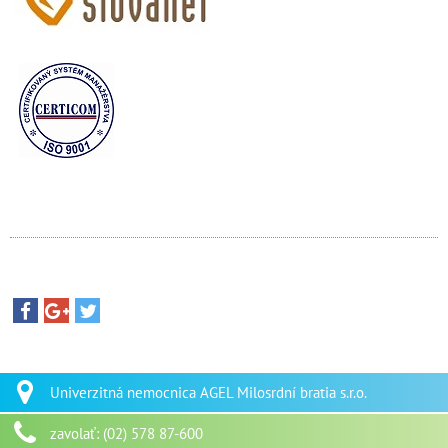
Univerzitná nemocnica AGEL Milosrdní bratia s.r.o.
zavolať: (02) 578 87-600