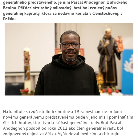
generálneho predstaveného, je ním Pascal Ahodegnon z afrického
Beninu. Päťdesiattriročný milosrdný brat bol zvolený počas
generálnej kapituly, ktorá sa nedávno konala v Čenstochovej, v
Poľsku.
Na kapitule sa zúčastnilo 67 bratov a 19 zamestnancov, pričom
novému generálnemu predstavenému bude v jeho misii pomáhať tím
šiestich bratov, ktorí tvoria súčasť generálnej rady. Brat Pascal
Ahodegnon pôsobil od roku 2012 ako člen generálnej rady, bol
zodpovedný najmä za Afriku. Vyštudoval medicínu a chirurgiu