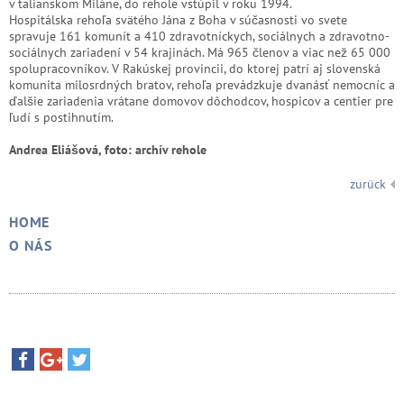
v talianskom Miláne, do rehole vstúpil v roku 1994.
Hospitálska rehoľa svätého Jána z Boha v súčasnosti vo svete
spravuje 161 komunít a 410 zdravotníckych, sociálnych a zdravotno-
sociálnych zariadení v 54 krajinách. Má 965 členov a viac než 65 000
spolupracovníkov. V Rakúskej provincii, do ktorej patrí aj slovenská
komunita milosrdných bratov, rehoľa prevádzkuje dvanásť nemocníc a
ďalšie zariadenia vrátane domovov dôchodcov, hospicov a centier pre
ľudí s postihnutím.
Andrea Eliášová, foto: archív rehole
zurück
HOME
O NÁS