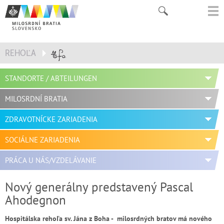
REHOĽA
STANDORTE / ABTEILUNGEN
MILOSRDNÍ BRATIA
ZDRAVOTNÍCKE ZARIADENIA
SOCIÁLNE ZARIADENIA
PRÁCA U NÁS/VZDELÁVANIE
Nový generálny predstavený Pascal
Ahodegnon
Hospitálska rehoľa sv. Jána z Boha - milosrdných bratov má nového