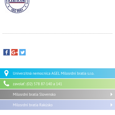
Univerzitná nemocnica AGEL Milosrdní bratia s.r.o.
zavolať: (02) 578 87-140 a 141
Milosrdní bratia Slovensko
Milosrdní bratia Rakúsko