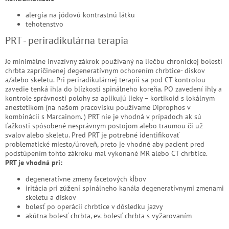
alergia na jódovú kontrastnú látku
tehotenstvo
PRT - periradikulárna terapia
Je minimálne invazívny zákrok používaný na liečbu chronickej bolesti
chrbta zapríčinenej degeneratívnym ochorením chrbtice- diskov
a/alebo skeletu. Pri periradikulárnej terapii sa pod CT kontrolou
zavedie tenká ihla do blízkosti spinálneho koreňa. PO zavedení ihly a
kontrole správnosti polohy sa aplikujú lieky – kortikoid s lokálnym
anestetikom (na našom pracovisku používame Diprophos v
kombinácii s Marcainom. ) PRT nie je vhodná v prípadoch ak sú
ťažkosti spôsobené nesprávnym postojom alebo traumou či už
svalov alebo skeletu. Pred PRT je potrebné identifikovať
problematické miesto/úroveň, preto je vhodné aby pacient pred
podstúpením tohto zákroku mal vykonané MR alebo CT chrbtice.
PRT je vhodná pri:
degeneratívne zmeny facetových kĺbov
iritácia pri zúžení spinálneho kanála degeneratívnymi zmenami
skeletu a diskov
bolesť po operácii chrbtice v dôsledku jazvy
akútna bolesť chrbta, ev. bolesť chrbta s vyžarovaním