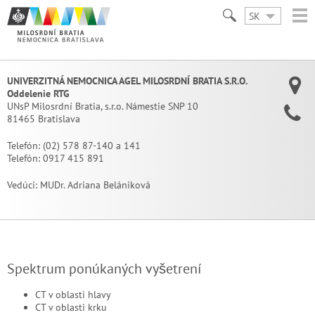
SK
UNIVERZITNÁ NEMOCNICA AGEL MILOSRDNÍ BRATIA S.R.O.
Oddelenie RTG
UNsP Milosrdní Bratia, s.r.o. Námestie SNP 10
81465 Bratislava
Telefón:
(02) 578 87-140 a 141
Telefón:
0917 415 891
Vedúci:
MUDr. Adriana Belániková
Spektrum ponúkaných vyšetrení
CT v oblasti hlavy
CT v oblasti krku