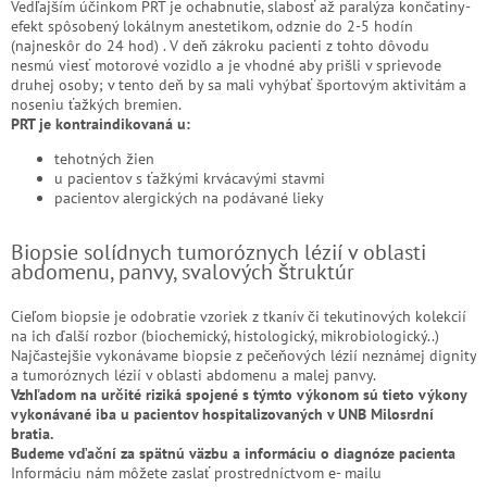
Vedľajším účinkom PRT je ochabnutie, slabosť až paralýza končatiny-
efekt spôsobený lokálnym anestetikom, odznie do 2-5 hodín
(najneskôr do 24 hod) . V deň zákroku pacienti z tohto dôvodu
nesmú viesť motorové vozidlo a je vhodné aby prišli v sprievode
druhej osoby; v tento deň by sa mali vyhýbať športovým aktivitám a
noseniu ťažkých bremien.
PRT je kontraindikovaná u:
tehotných žien
u pacientov s ťažkými krvácavými stavmi
pacientov alergických na podávané lieky
Biopsie solídnych tumoróznych lézií v oblasti
abdomenu, panvy, svalových štruktúr
Cieľom biopsie je odobratie vzoriek z tkanív či tekutinových kolekcií
na ich ďalší rozbor (biochemický, histologický, mikrobiologický..)
Najčastejšie vykonávame biopsie z pečeňových lézií neznámej dignity
a tumoróznych lézií v oblasti abdomenu a malej panvy.
Vzhľadom na určité riziká spojené s týmto výkonom sú tieto výkony
vykonávané iba u pacientov hospitalizovaných v UNB Milosrdní
bratia.
Budeme vďační za spätnú väzbu a informáciu o diagnóze pacienta
Informáciu nám môžete zaslať prostredníctvom e- mailu