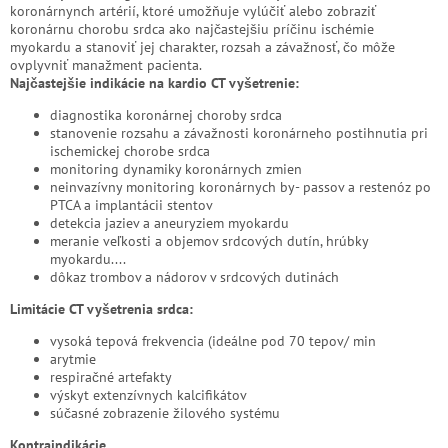
koronárnynch artérií, ktoré umožňuje vylúčiť alebo zobraziť
koronárnu chorobu srdca ako najčastejšiu príčinu ischémie
myokardu a stanoviť jej charakter, rozsah a závažnosť, čo môže
ovplyvniť manažment pacienta.
Najčastejšie indikácie na kardio CT vyšetrenie:
diagnostika koronárnej choroby srdca
stanovenie rozsahu a závažnosti koronárneho postihnutia pri
ischemickej chorobe srdca
monitoring dynamiky koronárnych zmien
neinvazívny monitoring koronárnych by- passov a restenóz po
PTCA a implantácii stentov
detekcia jaziev a aneuryziem myokardu
meranie veľkosti a objemov srdcových dutín, hrúbky
myokardu....
dôkaz trombov a nádorov v srdcových dutinách
Limitácie CT vyšetrenia srdca:
vysoká tepová frekvencia (ideálne pod 70 tepov/ min
arytmie
respiračné artefakty
výskyt extenzívnych kalcifikátov
súčasné zobrazenie žilového systému
Kontraindikácie