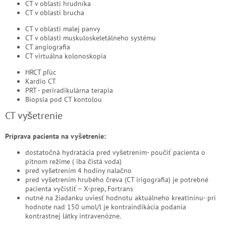
CT v oblasti hrudníka
CT v oblasti brucha
CT v oblasti malej panvy
CT v oblasti muskuloskeletálneho systému
CT angiografia
CT virtuálna kolonoskopia
HRCT pľúc
Kardio CT
PRT - periradikulárna terapia
Biopsia pod CT kontolou
CT vyšetrenie
Príprava pacienta na vyšetrenie:
dostatočná hydratácia pred vyšetrením- poučiť pacienta o
pitnom režime ( iba čistá voda)
pred vyšetrením 4 hodiny nalačno
pred vyšetrením hrubého čreva (CT irigografia) je potrebné
pacienta vyčistiť – X-prep, Fortrans
nutné na žiadanku uviesť hodnotu aktuálneho kreatinínu- pri
hodnote nad 150 umol/l je kontraindikácia podania
kontrastnej látky intravenózne.