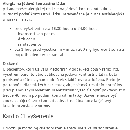
Alergia na jódovú kontrastnú látku
pri anamnéze alergickej reakcie na jódovú kontrastnú látku a
nutnosti podať kontrastnú látku intravenózne je nutná antialergická
príprava – napr.:
pred vyšetrením cca 18.00 hod a o 24.00 hod.
– hydrocortison per os
– dithiaden
– ranital per os
cca 1 hod pred vyšetrením v infúzii 200 mg hydrocortison a 2
mg dithiaden per os ranital
Diabetici
U pacientov, ktorí užívajú Metformín v dobe, keď bola v rámci rtg.
vyšetrení parenterálne aplikovaná jódová kontrastná látka, bolo
popísané akútne zlyhanie obličiek s laktátovou acidózou. Preto je
potrebné u diabetických pacientov, ak je sérový kreatinín normálny,
pred plánovaným vyšetrením Metformín vysadiť a opäť pokračovať v
liečbe 48 hodín po podaní kontrastnej látky. Užívanie môže byť
znovu zahájené len v tom prípade, ak renálna funkcia (sérový
kreatinín) zostala v norme.
Kardio CT vyšetrenie
Umožňuje morfologické zobrazenie srdca. Využíva na zobrazenie