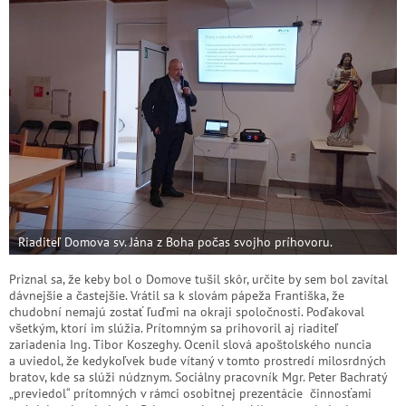
Riaditeľ Domova sv. Jána z Boha počas svojho príhovoru.
Priznal sa, že keby bol o Domove tušil skôr, určite by sem bol zavítal
dávnejšie a častejšie. Vrátil sa k slovám pápeža Františka, že
chudobní nemajú zostať ľuďmi na okraji spoločnosti. Poďakoval
všetkým, ktorí im slúžia. Prítomným sa prihovoril aj riaditeľ
zariadenia Ing. Tibor Koszeghy. Ocenil slová apoštolského nuncia
a uviedol, že kedykoľvek bude vítaný v tomto prostredí milosrdných
bratov, kde sa slúži núdznym. Sociálny pracovník Mgr. Peter Bachratý
„previedol“ prítomných v rámci osobitnej prezentácie činnosťami