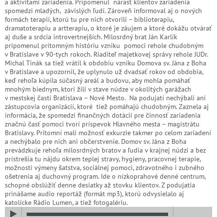
a aktivitami zariadenia. Pripomenul nárast klientov zariadenia
spomedzi mladých, závislých ľudí. Zároveň informoval aj o nových
formách terapií, ktorú tu pre nich otvorili – biblioterapiu,
dramatoterapiu a artterapiu, o ktoré je záujem a ktoré dokážu otvárať
aj duše a srdcia introvertnejších. Milosrdný brat Ján Karlík
pripomenul prítomným históriu vzniku pomoci rehole chudobným
v Bratislave v 90-tych rokoch. Riaditeľ majetkovej správy rehole JUDr.
Michal Tinák sa tiež vrátil k obdobiu vzniku Domova sv. Jána z Boha
v Bratislave a upozornil, že uplynulo už dvadsať rokov od obdobia,
keď rehoľa kúpila súčasný areál a budovu, aby mohla pomáhať
mnohým biednym, ktorí žili v stave núdze v okolitých garážach
v mestskej časti Bratislava – Nové Mesto. Na podujatí nechýbali ani
zástupcovia organizácií, ktoré tiež pomáhajú chudobným. Zaznela aj
informácia, že spomedzi finančných dotácií pre činnosť zariadenia
značnú časť pomoci tvorí príspevok Hlavného mesta – magistrátu
Bratislavy. Prítomní mali možnosť exkurzie takmer po celom zariadení
a nechýbalo pre nich ani občerstvenie. Domov sv. Jána z Boha
prevádzkuje rehoľa milosrdných bratov a ľudia v krajnej núdzi a bez
prístrešia tu nájdu okrem teplej stravy, hygieny, pracovnej terapie,
možnosti výmeny šatstva, sociálnej pomoci, zdravotného i zubného
ošetrenia aj duchovný program. Ide o nízkoprahové denné centrum,
schopné obslúžiť denne desiatky až stovku klientov. Z podujatia
prinášame audio reportáž (formát mp3), ktorú odvysielalo aj
katolícke Rádio Lumen, a tiež fotogalériu.