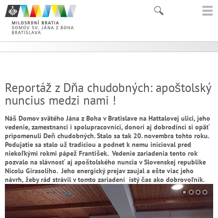
Reportáž z Dňa chudobných: apoštolský
nuncius medzi nami !
Náš Domov svätého Jána z Boha v Bratislave na Hattalovej ulici, jeho
vedenie, zamestnanci i spolupracovníci, donori aj dobrodinci si opäť
pripomenuli Deň chudobných. Stalo sa tak 20. novembra tohto roku.
Podujatie sa stalo už tradíciou a podnet k nemu inicioval pred
niekoľkými rokmi pápež František. Vedenie zariadenia tento rok
pozvalo na slávnosť aj apoštolského nuncia v Slovenskej republike
Nicolu Girasoliho. Jeho energický prejav zaujal a ešte viac jeho
návrh, žeby rád strávil v tomto zariadení istý čas ako dobrovoľník.