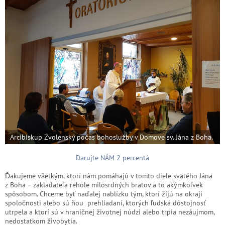
Arcibiskup Zvolenský počas bohoslužby v Domove sv. Jána z Boha.
Darujte NÁM 2 percentá
Ďakujeme všetkým, ktorí nám pomáhajú v tomto diele svätého Jána
z Boha – zakladateľa rehole milosrdných bratov a to akýmkoľvek
spôsobom. Chceme byť naďalej nablízku tým, ktorí žijú na okraji
spoločnosti alebo sú ňou prehliadaní, ktorých ľudská dôstojnosť
utrpela a ktorí sú v hraničnej životnej núdzi alebo trpia nezáujmom,
nedostatkom živobytia.