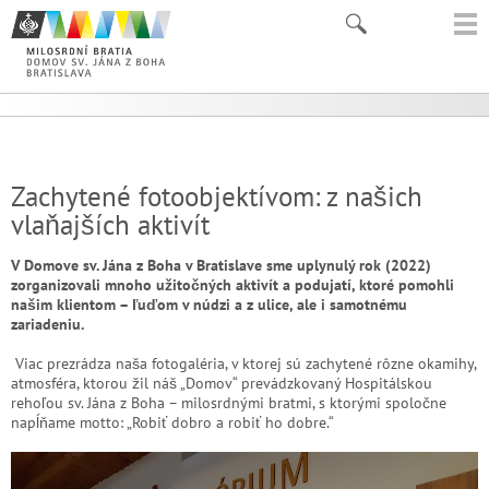
Zachytené fotoobjektívom: z našich
vlaňajších aktivít
V Domove sv. Jána z Boha v Bratislave sme uplynulý rok (2022)
zorganizovali mnoho užitočných aktivít a podujatí, ktoré pomohli
našim klientom – ľuďom v núdzi a z ulice, ale i samotnému
zariadeniu.
Viac prezrádza naša fotogaléria, v ktorej sú zachytené rôzne okamihy,
atmosféra, ktorou žil náš „Domov“ prevádzkovaný Hospitálskou
rehoľou sv. Jána z Boha – milosrdnými bratmi, s ktorými spoločne
napĺňame motto: „Robiť dobro a robiť ho dobre.“